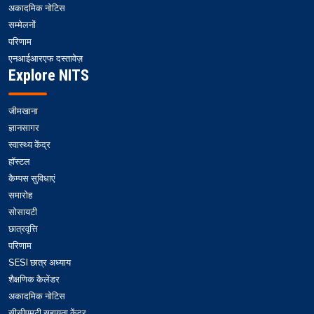
अकादमिक नोटिस
सम्मेलनों
परिणाम
एनआईआरएफ दस्तावेज़
Explore NITS
जीमखाना
ज्ञानसागर
स्वास्थ्य केंद्र
हॉस्टल
कैम्पस सुविधाएं
समारोह
सोसायटी
छात्रवृत्ति
परिणाम
SESI छात्र अध्याय
शैक्षणिक कैलेंडर
अकादमिक नोटिस
सीसीएमटी सहायता केंद्र